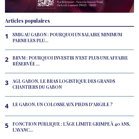
Articles populaires
SMIG AU GABON : POURQUOI UN SALAIRE MINIMUM
1
PARMI LES PLU...
BRVM : POURQUOI INVESTIR N’EST PLUS UNE AFFAIRE
2
RÉSERVÉE ...
AGL GABON, LE BRAS LOGISTIQUE DES GRANDS
3
CHANTIERS DU GABON
LE GABON, UN COLOSSE AUX PIEDS D'ARGILE ?
4
FONCTION PUBLIQUE : L’ÂGE LIMITE GRIMPE À 40 ANS,
5
L’AVANC...